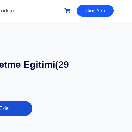
Türkçe
Giriş Yap
etme Egitimi(29
Ekle