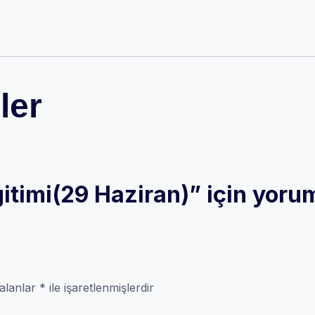
adet
ler
timi(29 Haziran)” için yorum 
 alanlar
*
ile işaretlenmişlerdir