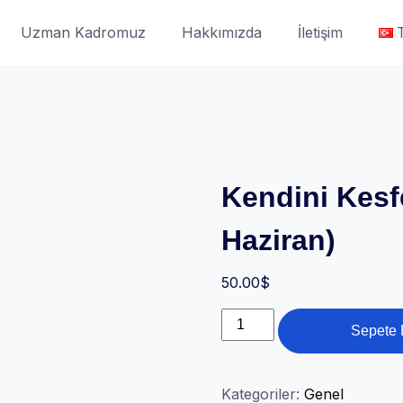
Uzman Kadromuz
Hakkımızda
İletişim
Kendini Kesf
Haziran)
50.00
$
Kendini
Sepete 
Kesfetme
Egitimi(29
Haziran)
Kategoriler:
Genel