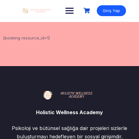
Skip
to
Giriş Yap
content
[booking resource_id=1]
Holistic Wellness Academy
Psikoloji ve bütünsel sağlığa dair projeleri sizlerle
buluşturmayı hedefleyen bir sosyal girişimdir.