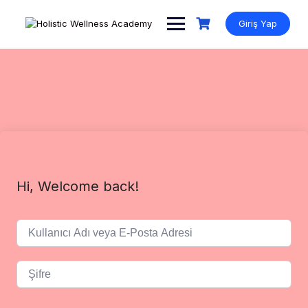
Skip
to
Giriş Yap
content
Hi, Welcome back!