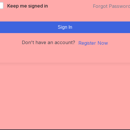
Keep me signed in
Forgot Passwor
Sign In
Don't have an account?
Register Now