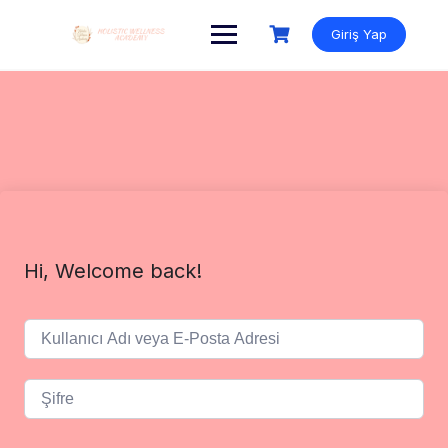
Skip
to
Giriş Yap
content
Hi, Welcome back!